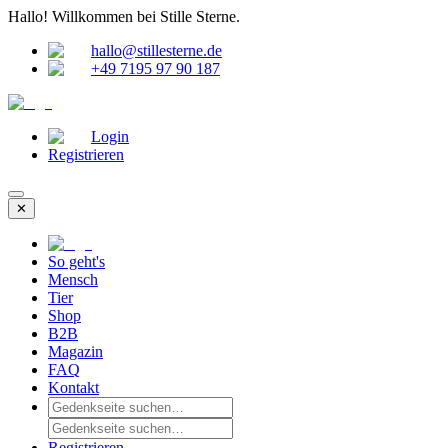
Hallo!
Willkommen bei Stille Sterne.
hallo@stillesterne.de
+49 7195 97 90 187
Login
Registrieren
✕
So geht's
Mensch
Tier
Shop
B2B
Magazin
FAQ
Kontakt
Registrieren