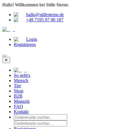
Hallo!
Willkommen bei Stille Sterne.
hallo@stillesterne.de
+49 7195 97 90 187
Login
Registrieren
✕
So geht's
Mensch
Tier
Shop
B2B
Magazin
FAQ
Kontakt
Registrieren