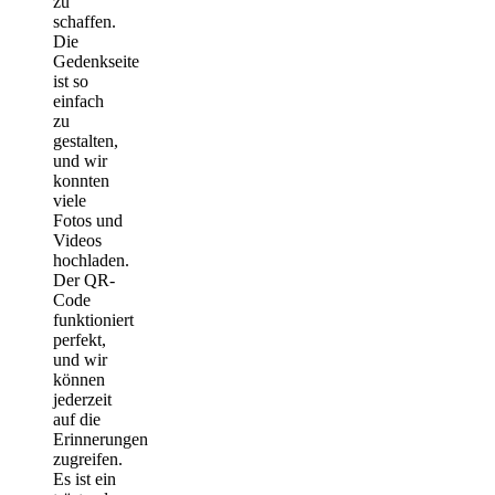
zu
schaffen.
Die
Gedenkseite
ist so
einfach
zu
gestalten,
und wir
konnten
viele
Fotos und
Videos
hochladen.
Der QR-
Code
funktioniert
perfekt,
und wir
können
jederzeit
auf die
Erinnerungen
zugreifen.
Es ist ein