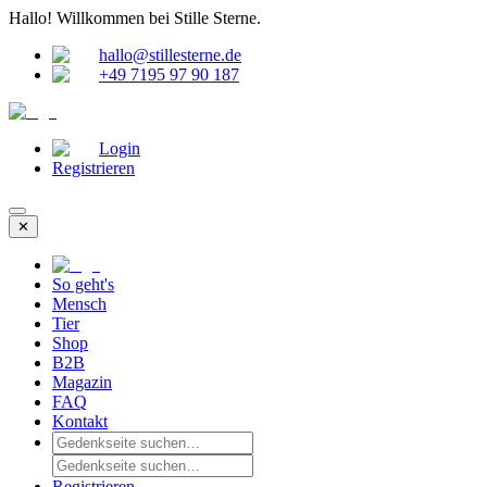
Hallo!
Willkommen bei Stille Sterne.
hallo@stillesterne.de
+49 7195 97 90 187
Login
Registrieren
✕
So geht's
Mensch
Tier
Shop
B2B
Magazin
FAQ
Kontakt
Registrieren