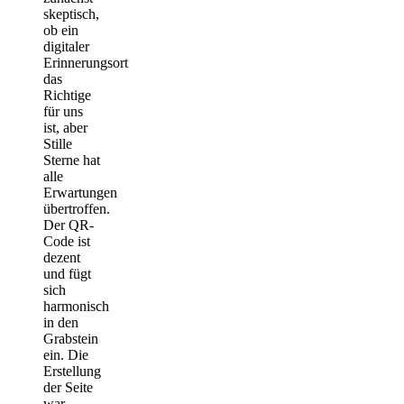
skeptisch,
ob ein
digitaler
Erinnerungsort
das
Richtige
für uns
ist, aber
Stille
Sterne hat
alle
Erwartungen
übertroffen.
Der QR-
Code ist
dezent
und fügt
sich
harmonisch
in den
Grabstein
ein. Die
Erstellung
der Seite
war