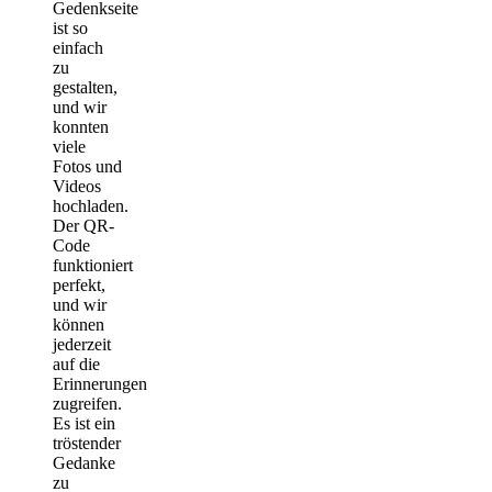
Gedenkseite
ist so
einfach
zu
gestalten,
und wir
konnten
viele
Fotos und
Videos
hochladen.
Der QR-
Code
funktioniert
perfekt,
und wir
können
jederzeit
auf die
Erinnerungen
zugreifen.
Es ist ein
tröstender
Gedanke
zu