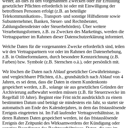
weiter, als dies zu den vorgenannten Zwecken oder zur Erfüllung
gesetzlicher Pflichten erforderlich ist oder mit Einwilligung der
betroffenen Personen erfolgt (z.B. an beteiligte
Telekommunikations-, Transport- und sonstige Hilfsdienste sowie
Subunternehmer, Banken, Steuer- und Rechtsberater,
Zahlungsdienstleister oder Steuerbehörden). Über weitere
Verarbeitungsformen, z.B. zu Zwecken des Marketings, werden die
Vertragspartner im Rahmen dieser Datenschutzerklärung informiert.
Welche Daten für die vorgenannten Zwecke erforderlich sind, teilen
wir den Vertragspartnern vor oder im Rahmen der Datenerhebung,
z.B. in Onlineformularen, durch besondere Kennzeichnung (z.B.
Farben) bzw. Symbole (z.B. Sternchen o.ä.), oder persönlich mit.
Wir löschen die Daten nach Ablauf gesetzlicher Gewährleistungs-
und vergleichbarer Pflichten, d.h., grundsätzlich nach Ablauf von 4
Jahren, es sei denn, dass die Daten in einem Kundenkonto
gespeichert werden, z.B., solange sie aus gesetzlichen Gründen der
Archivierung aufbewahrt werden müssen (z.B. für Steuerzwecke im
Regelfall 10 Jahre). Beginnt eine Frist nicht ausdrücklich zu einem
bestimmten Datum und beträgt sie mindestens ein Jahr, so startet sie
automatisch am Ende des Kalenderjahres, in dem das fristauslösende
Ereignis eingetreten ist. Im Fall laufender Vertragsverhältnisse, in
deren Rahmen Daten gespeichert werden, ist das fristauslösende
Ereignis der Zeitpunkt des Wirksamwerdens der Kündigung oder