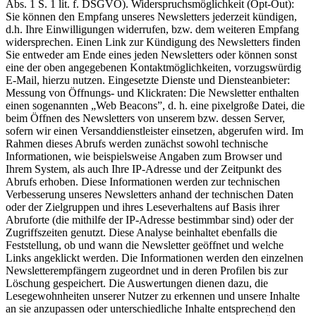
Abs. 1 S. 1 lit. f. DSGVO). Widerspruchsmöglichkeit (Opt-Out):
Sie können den Empfang unseres Newsletters jederzeit kündigen,
d.h. Ihre Einwilligungen widerrufen, bzw. dem weiteren Empfang
widersprechen. Einen Link zur Kündigung des Newsletters finden
Sie entweder am Ende eines jeden Newsletters oder können sonst
eine der oben angegebenen Kontaktmöglichkeiten, vorzugswürdig
E-Mail, hierzu nutzen. Eingesetzte Dienste und Diensteanbieter:
Messung von Öffnungs- und Klickraten: Die Newsletter enthalten
einen sogenannten „Web Beacons”, d. h. eine pixelgroße Datei, die
beim Öffnen des Newsletters von unserem bzw. dessen Server,
sofern wir einen Versanddienstleister einsetzen, abgerufen wird. Im
Rahmen dieses Abrufs werden zunächst sowohl technische
Informationen, wie beispielsweise Angaben zum Browser und
Ihrem System, als auch Ihre IP-Adresse und der Zeitpunkt des
Abrufs erhoben. Diese Informationen werden zur technischen
Verbesserung unseres Newsletters anhand der technischen Daten
oder der Zielgruppen und ihres Leseverhaltens auf Basis ihrer
Abruforte (die mithilfe der IP-Adresse bestimmbar sind) oder der
Zugriffszeiten genutzt. Diese Analyse beinhaltet ebenfalls die
Feststellung, ob und wann die Newsletter geöffnet und welche
Links angeklickt werden. Die Informationen werden den einzelnen
Newsletterempfängern zugeordnet und in deren Profilen bis zur
Löschung gespeichert. Die Auswertungen dienen dazu, die
Lesegewohnheiten unserer Nutzer zu erkennen und unsere Inhalte
an sie anzupassen oder unterschiedliche Inhalte entsprechend den