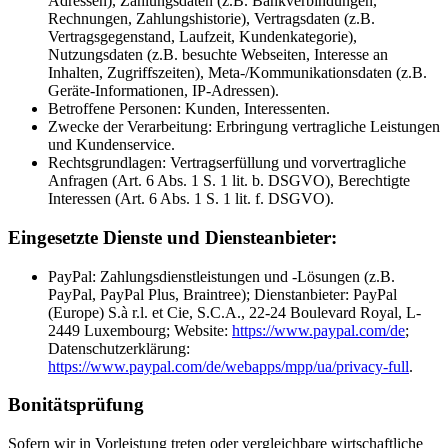
Adressen), Zahlungsdaten (z.B. Bankverbindungen,
Rechnungen, Zahlungshistorie), Vertragsdaten (z.B.
Vertragsgegenstand, Laufzeit, Kundenkategorie),
Nutzungsdaten (z.B. besuchte Webseiten, Interesse an
Inhalten, Zugriffszeiten), Meta-/Kommunikationsdaten (z.B.
Geräte-Informationen, IP-Adressen).
Betroffene Personen: Kunden, Interessenten.
Zwecke der Verarbeitung: Erbringung vertragliche Leistungen
und Kundenservice.
Rechtsgrundlagen: Vertragserfüllung und vorvertragliche
Anfragen (Art. 6 Abs. 1 S. 1 lit. b. DSGVO), Berechtigte
Interessen (Art. 6 Abs. 1 S. 1 lit. f. DSGVO).
Eingesetzte Dienste und Diensteanbieter:
PayPal: Zahlungsdienstleistungen und -Lösungen (z.B.
PayPal, PayPal Plus, Braintree); Dienstanbieter: PayPal
(Europe) S.à r.l. et Cie, S.C.A., 22-24 Boulevard Royal, L-
2449 Luxembourg; Website:
https://www.paypal.com/de
;
Datenschutzerklärung:
https://www.paypal.com/de/webapps/mpp/ua/privacy-full
.
Bonitätsprüfung
Sofern wir in Vorleistung treten oder vergleichbare wirtschaftliche