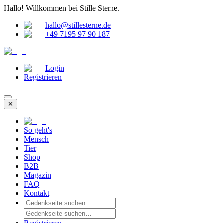
Hallo!
Willkommen bei Stille Sterne.
hallo@stillesterne.de
+49 7195 97 90 187
Login
Registrieren
✕
So geht's
Mensch
Tier
Shop
B2B
Magazin
FAQ
Kontakt
Registrieren